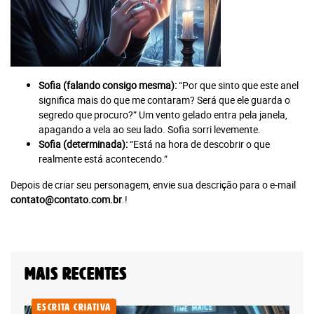
Faça seu login
Já é assinante?
Sofia (falando consigo mesma):
“Por que sinto que este anel
É um professor ou uma escola?
Clique aqui
significa mais do que me contaram? Será que ele guarda o
segredo que procuro?” Um vento gelado entra pela janela,
apagando a vela ao seu lado. Sofia sorri levemente.
Sofia (determinada):
“Está na hora de descobrir o que
realmente está acontecendo.”
Depois de criar seu personagem, envie sua descrição para o e-mail
contato@contato.com.br
.!
Mais recentes
Escrita Criativa