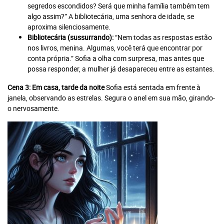
segredos escondidos? Será que minha família também tem
Recomendado
algo assim?” A bibliotecária, uma senhora de idade, se
Jornal
aproxima silenciosamente.
Impresso +
Jornal
Bibliotecária (sussurrando):
“Nem todas as respostas estão
Portal +
Impresso +
Plataforma
Digital
nos livros, menina. Algumas, você terá que encontrar por
Leia Mais
conta própria.” Sofia a olha com surpresa, mas antes que
Plano anual:
possa responder, a mulher já desapareceu entre as estantes.
Plano anual:
R$ 240.00 ou
R$ 280.00 ou
Cena 3: Em casa, tarde da noite
Sofia está sentada em frente à
10x R$ 24,00
10x R$ 28,00
janela, observando as estrelas. Segura o anel em sua mão, girando-
o nervosamente.
Digital
Plano anual: R$ 180.00 ou 10x R$
18,00
Assinar Planeta Notícia