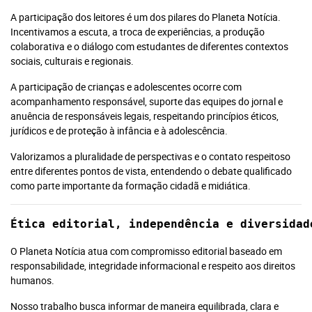
A participação dos leitores é um dos pilares do Planeta Notícia.
Assinar Planeta Notícia
Incentivamos a escuta, a troca de experiências, a produção
colaborativa e o diálogo com estudantes de diferentes contextos
sociais, culturais e regionais.
Faça seu login
Já é assinante?
A participação de crianças e adolescentes ocorre com
acompanhamento responsável, suporte das equipes do jornal e
anuência de responsáveis legais, respeitando princípios éticos,
jurídicos e de proteção à infância e à adolescência.
É um professor ou uma escola?
Clique aqui
Valorizamos a pluralidade de perspectivas e o contato respeitoso
entre diferentes pontos de vista, entendendo o debate qualificado
como parte importante da formação cidadã e midiática.
Ética editorial, independência e diversidad
O Planeta Notícia atua com compromisso editorial baseado em
responsabilidade, integridade informacional e respeito aos direitos
humanos.
Nosso trabalho busca informar de maneira equilibrada, clara e