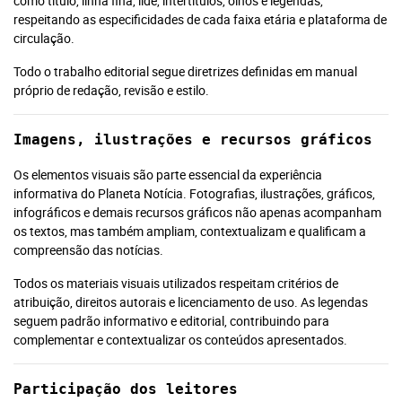
como título, linha fina, lide, intertítulos, olhos e legendas,
Notícia.
respeitando as especificidades de cada faixa etária e plataforma de
circulação.
Recomendado
Todo o trabalho editorial segue diretrizes definidas em manual
próprio de redação, revisão e estilo.
Jornal
Impresso +
Jornal
Portal +
Impresso +
Imagens, ilustrações e recursos gráficos
Plataforma
Digital
Leia Mais
Plano anual:
Os elementos visuais são parte essencial da experiência
Plano anual:
R$ 240.00 ou
informativa do Planeta Notícia. Fotografias, ilustrações, gráficos,
R$ 280.00 ou
infográficos e demais recursos gráficos não apenas acompanham
10x R$ 24,00
10x R$ 28,00
os textos, mas também ampliam, contextualizam e qualificam a
compreensão das notícias.
Todos os materiais visuais utilizados respeitam critérios de
atribuição, direitos autorais e licenciamento de uso. As legendas
Digital
seguem padrão informativo e editorial, contribuindo para
Plano anual: R$ 180.00 ou 10x R$
complementar e contextualizar os conteúdos apresentados.
18,00
Participação dos leitores