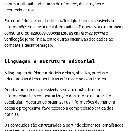
contextualização adequada de números, declarações e
acontecimentos.
Em conteúdos de ampla circulação digital, temas sensíveis ou
informações sujeitas à desinformação, o Planeta Notícia também
consulta organizações especializadas em
fact-checking
e
verificação jornalística, entre outras iniciativas dedicadas ao
combate à desinformação.
Linguagem e estrutura editorial
A linguagem do Planeta Notícia é clara, objetiva, precisa e
adequada às diferentes faixas etárias de nossos leitores.
Priorizamos textos acessíveis, sem abrir mão do rigor
informacional, da contextualização dos fatos e da precisão
vocabular. Procuramos organizar as informações de maneira
Você atingiu o limite de acessos
coesa e progressiva, favorecendo a compreensão crítica das
notícias.
gratuitos!
Os conteúdos são estruturados a partir de elementos jornalísticos
Assine e tenha acesso ilimitado aos conteúdos Planeta