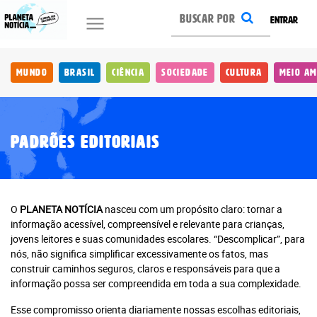
ENTRAR
Mundo
Brasil
Ciência
Sociedade
Cultura
Meio Am
Padrões editoriais
O
PLANETA NOTÍCIA
nasceu com um propósito claro: tornar a
informação acessível, compreensível e relevante para crianças,
jovens leitores e suas comunidades escolares. “Descomplicar”, para
nós, não significa simplificar excessivamente os fatos, mas
construir caminhos seguros, claros e responsáveis para que a
informação possa ser compreendida em toda a sua complexidade.
Esse compromisso orienta diariamente nossas escolhas editoriais,