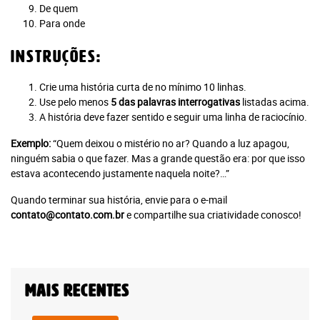
De quem
Para onde
Instruções:
Crie uma história curta de no mínimo 10 linhas.
Use pelo menos
5 das palavras interrogativas
listadas acima.
A história deve fazer sentido e seguir uma linha de raciocínio.
Exemplo:
“Quem deixou o mistério no ar? Quando a luz apagou,
ninguém sabia o que fazer. Mas a grande questão era: por que isso
estava acontecendo justamente naquela noite?…”
Quando terminar sua história, envie para o e-mail
contato@contato.com.br
e compartilhe sua criatividade conosco!
Você atingiu o limite de acessos
gratuitos!
Assine e tenha acesso ilimitado aos conteúdos Planeta
Notícia.
Mais recentes