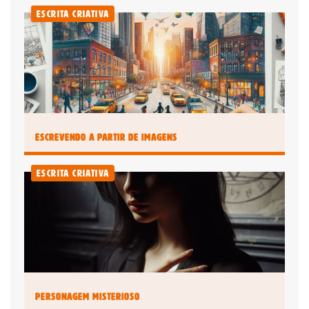
Escrita Criativa
Faça seu login
Já é assinante?
É um professor ou uma escola?
Clique aqui
Escrevendo a partir de Imagens
Escrita Criativa
Personagem Misterioso