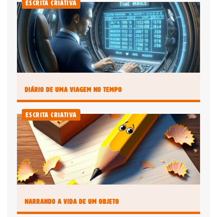
Escrita Criativa
Recomendado
Jornal
Impresso +
Jornal
Portal +
Impresso +
Plataforma
Digital
Leia Mais
Plano anual:
Plano anual:
R$ 240.00 ou
R$ 280.00 ou
10x R$ 24,00
Diário de uma Viagem no Tempo
10x R$ 28,00
Escrita Criativa
Digital
Plano anual: R$ 180.00 ou 10x R$
18,00
Narrando a Vida de um Objeto
Assinar Planeta Notícia