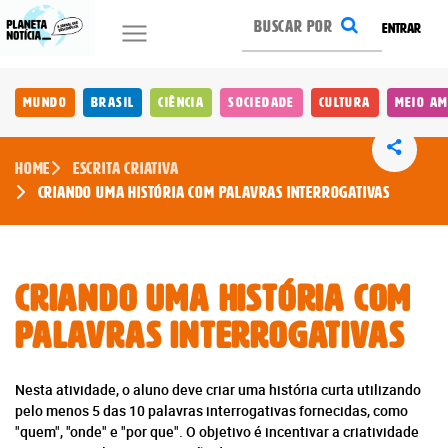
ENTRAR
Mundo
Brasil
Ciência
Sociedade
Cultura
Meio Am
Home
Escrita Criativa
Criando uma História com Palavras Interrogativas
Criando uma História com
Palavras Interrogativas
Nesta atividade, o aluno deve criar uma história curta utilizando
pelo menos 5 das 10 palavras interrogativas fornecidas, como
"quem", "onde" e "por que". O objetivo é incentivar a criatividade