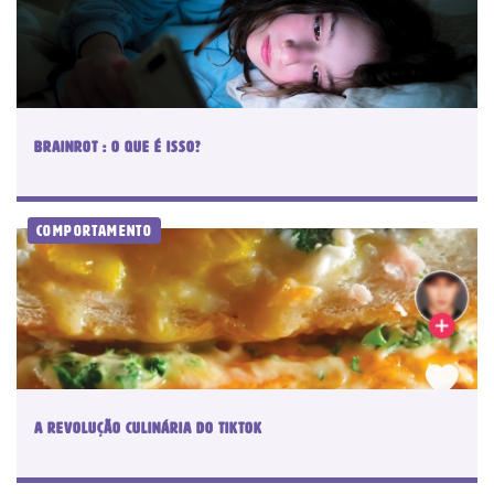
Você atingiu o limite de acessos
BRAINROT : O QUE É ISSO?
gratuitos!
Assine e tenha acesso ilimitado aos conteúdos Planeta
Notícia.
Comportamento
Recomendado
Jornal
Impresso +
Jornal
Portal +
Impresso +
Plataforma
Digital
Leia Mais
Plano anual:
A REVOLUÇÃO CULINÁRIA DO TIKTOK
Plano anual:
R$ 240.00 ou
R$ 280.00 ou
10x R$ 24,00
10x R$ 28,00