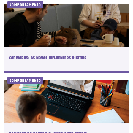
Comportamento
Digital
Plano anual: R$ 180.00 ou 10x R$
18,00
CAPIVARAS: AS NOVAS INFLUENCERS DIGITAIS
Assinar Planeta Notícia
Comportamento
Faça seu login
Já é assinante?
É um professor ou uma escola?
Clique aqui