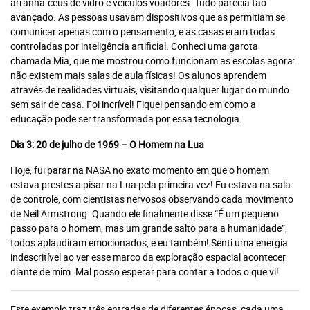
arranha-céus de vidro e veículos voadores. Tudo parecia tão
avançado. As pessoas usavam dispositivos que as permitiam se
comunicar apenas com o pensamento, e as casas eram todas
controladas por inteligência artificial. Conheci uma garota
chamada Mia, que me mostrou como funcionam as escolas agora:
não existem mais salas de aula físicas! Os alunos aprendem
através de realidades virtuais, visitando qualquer lugar do mundo
sem sair de casa. Foi incrível! Fiquei pensando em como a
educação pode ser transformada por essa tecnologia.
Você atingiu o limite de acessos
Dia 3: 20 de julho de 1969 – O Homem na Lua
gratuitos!
Hoje, fui parar na NASA no exato momento em que o homem
Assine e tenha acesso ilimitado aos conteúdos Planeta
estava prestes a pisar na Lua pela primeira vez! Eu estava na sala
Notícia.
de controle, com cientistas nervosos observando cada movimento
de Neil Armstrong. Quando ele finalmente disse “É um pequeno
passo para o homem, mas um grande salto para a humanidade”,
Recomendado
todos aplaudiram emocionados, e eu também! Senti uma energia
indescritível ao ver esse marco da exploração espacial acontecer
Jornal
diante de mim. Mal posso esperar para contar a todos o que vi!
Impresso +
Jornal
Portal +
Impresso +
Plataforma
Digital
Leia Mais
Este exemplo traz três entradas de diferentes épocas, cada uma