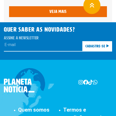
Veja mais
QUER SABER AS novidades?
ASSINE A NEWSLETTER
Cadastre-se
Quem somos
Termos e