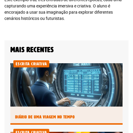
Plano anual:
capturando uma experiência imersiva e criativa. O aluno é
Plano anual:
encorajado a usar sua imaginação para explorar diferentes
R$ 240.00 ou
R$ 280.00 ou
cenários históricos ou futuristas.
10x R$ 24,00
10x R$ 28,00
Mais recentes
Digital
Plano anual: R$ 180.00 ou 10x R$
Escrita Criativa
18,00
Assinar Planeta Notícia
Faça seu login
Já é assinante?
Diário de uma Viagem no Tempo
Escrita Criativa