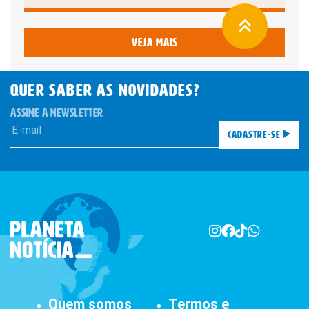
Veja mais
QUER SABER AS novidades?
ASSINE A NEWSLETTER
Cadastre-se
Quem somos
Termos e