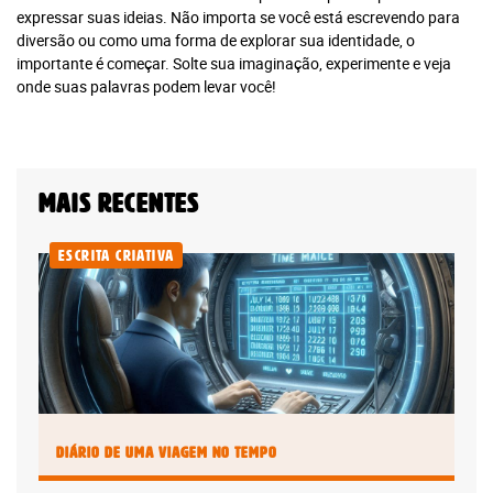
Leia Mais
expressar suas ideias. Não importa se você está escrevendo para
Plano anual:
diversão ou como uma forma de explorar sua identidade, o
Plano anual:
R$ 240.00 ou
importante é começar. Solte sua imaginação, experimente e veja
R$ 280.00 ou
10x R$ 24,00
onde suas palavras podem levar você!
10x R$ 28,00
Digital
Mais recentes
Plano anual: R$ 180.00 ou 10x R$
18,00
Escrita Criativa
Assinar Planeta Notícia
Faça seu login
Já é assinante?
Diário de uma Viagem no Tempo