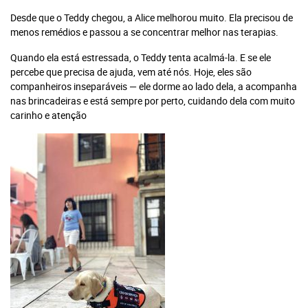
Desde que o Teddy chegou, a Alice melhorou muito. Ela precisou de
Jornal
menos remédios e passou a se concentrar melhor nas terapias.
Impresso +
Jornal
Portal +
Impresso +
Plataforma
Digital
Quando ela está estressada, o Teddy tenta acalmá-la. E se ele
Leia Mais
percebe que precisa de ajuda, vem até nós. Hoje, eles são
Plano anual:
companheiros inseparáveis — ele dorme ao lado dela, a acompanha
Plano anual:
R$ 240.00 ou
nas brincadeiras e está sempre por perto, cuidando dela com muito
R$ 280.00 ou
10x R$ 24,00
carinho e atenção
10x R$ 28,00
Digital
Plano anual: R$ 180.00 ou 10x R$
18,00
Assinar Planeta Notícia