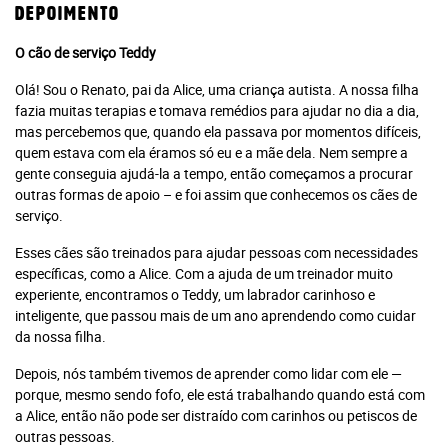
Depoimento
O cão de serviço Teddy
Olá! Sou o Renato, pai da Alice, uma criança autista. A nossa filha
fazia muitas terapias e tomava remédios para ajudar no dia a dia,
mas percebemos que, quando ela passava por momentos difíceis,
quem estava com ela éramos só eu e a mãe dela. Nem sempre a
gente conseguia ajudá-la a tempo, então começamos a procurar
outras formas de apoio – e foi assim que conhecemos os cães de
serviço.
Esses cães são treinados para ajudar pessoas com necessidades
específicas, como a Alice. Com a ajuda de um treinador muito
Você atingiu o limite de acessos
experiente, encontramos o Teddy, um labrador carinhoso e
gratuitos!
inteligente, que passou mais de um ano aprendendo como cuidar
da nossa filha.
Assine e tenha acesso ilimitado aos conteúdos Planeta
Depois, nós também tivemos de aprender como lidar com ele —
Notícia.
porque, mesmo sendo fofo, ele está trabalhando quando está com
a Alice, então não pode ser distraído com carinhos ou petiscos de
outras pessoas.
Recomendado