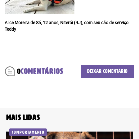
Faça seu login
Já é assinante?
Alice Moreira de Sá, 12 anos, Niterói (RJ), com seu cão de serviço
Teddy
É um professor ou uma escola?
Clique aqui
0
COMENTÁRIOS
Deixar comentário
Mais lidas
Comportamento