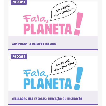
Podcast
Digital
Plano anual: R$ 180.00 ou 10x R$
18,00
Assinar Planeta Notícia
Ansiedade: a palavra do ano
Faça seu login
Já é assinante?
Podcast
É um professor ou uma escola?
Clique aqui
Celulares nas escolas: educação ou distração