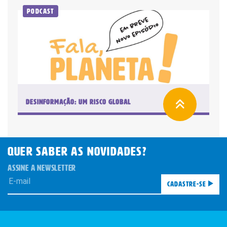
Podcast
Desinformação: um risco global
QUER SABER AS novidades?
ASSINE A NEWSLETTER
Cadastre-se