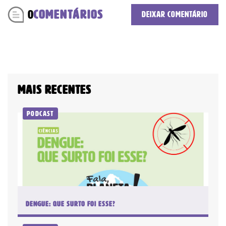
0
COMENTÁRIOS
Deixar comentário
Você atingiu o limite de acessos
gratuitos!
Assine e tenha acesso ilimitado aos conteúdos Planeta
Notícia.
Mais recentes
Recomendado
Podcast
Jornal
Impresso +
Jornal
Portal +
Impresso +
Plataforma
Digital
Leia Mais
Plano anual:
Plano anual:
R$ 240.00 ou
R$ 280.00 ou
10x R$ 24,00
10x R$ 28,00
Dengue: que surto foi esse?