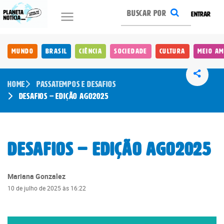
ENTRAR
Mundo
Brasil
Ciência
Sociedade
Cultura
Meio Am
Home
Passatempos e Desafios
Desafios – Edição AGO2025
Desafios – Edição AGO2025
Mariana Gonzalez
10 de julho de 2025 às 16:22