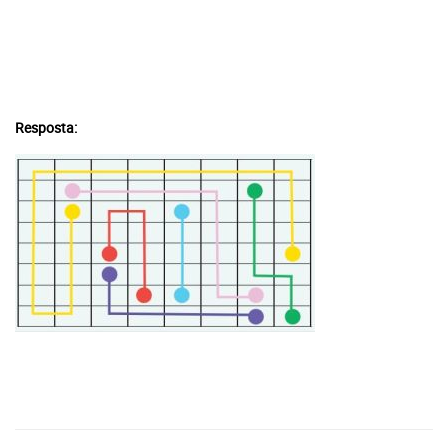
Resposta:
Você atingiu o limite de acessos
gratuitos!
Assine e tenha acesso ilimitado aos conteúdos Planeta
Notícia.
Recomendado
Jornal
Impresso +
Jornal
Portal +
Impresso +
Plataforma
Digital