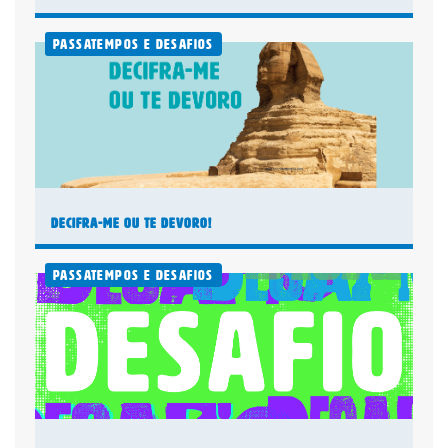
Passatempos e Desafios
Digital
Plano anual: R$ 180.00 ou 10x R$
18,00
Decifra-me ou te devoro!
Assinar Planeta Notícia
Faça seu login
Já é assinante?
Passatempos e Desafios
É um professor ou uma escola?
Clique aqui