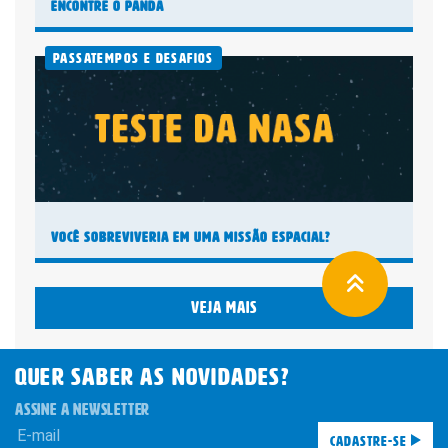
Encontre o panda
Passatempos e Desafios
Você sobreviveria em uma missão espacial?
Veja mais
QUER SABER AS novidades?
ASSINE A NEWSLETTER
Cadastre-se