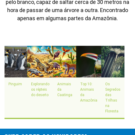
Notícia.
pelo branco, capaz de saltar cerca de 30 metros na
hora de passar de uma árvore a outra. Encontrado
apenas em algumas partes da Amazônia.
Recomendado
Jornal
Impresso +
Jornal
Portal +
Impresso +
Plataforma
Digital
Leia Mais
Plano anual:
Plano anual:
R$ 240.00 ou
R$ 280.00 ou
10x R$ 24,00
10x R$ 28,00
Pinguim
Explorando
Animais
Top 10:
Os
os répteis
da
Animais
Segredos
do deserto
Caatinga
da
das
Amazônia
Trilhas
Digital
na
Plano anual: R$ 180.00 ou 10x R$
Floresta
18,00