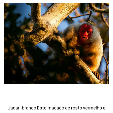
Você atingiu o limite de acessos
gratuitos!
Uacari-branco Este macaco de rosto vermelho e
Assine e tenha acesso ilimitado aos conteúdos Planeta