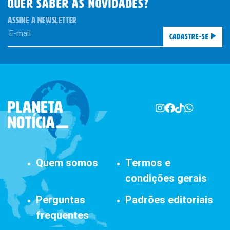
QUER SABER AS novidades?
ASSINE A NEWSLETTER
Assinar Planeta Notícia
Cadastre-se
Faça seu login
Já é assinante?
É um professor ou uma escola?
Clique aqui
Quem somos
Termos e
condições gerais
Perguntas
Padrões editoriais
frequentes