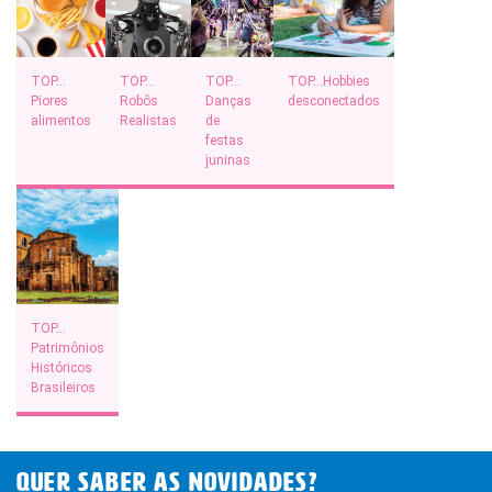
10x R$ 24,00
10x R$ 28,00
TOP…
TOP…
TOP…
TOP…Hobbies
Piores
Robôs
Danças
desconectados
Digital
alimentos
Realistas
de
festas
Plano anual: R$ 180.00 ou 10x R$
juninas
18,00
Assinar Planeta Notícia
TOP…
Faça seu login
Já é assinante?
Patrimônios
Históricos
Brasileiros
É um professor ou uma escola?
Clique aqui
QUER SABER AS novidades?