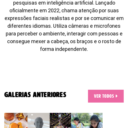
pesquisas em inteligência artificial. Lançado
oficialmente em 2022, chama atenção por suas
expressões faciais realistas e por se comunicar em
diferentes idiomas. Utiliza câmeras e microfones
para perceber o ambiente, interagir com pessoas e
Você atingiu o limite de acessos
consegue mexer a cabeça, os braços e o rosto de
gratuitos!
forma independente.
Assine e tenha acesso ilimitado aos conteúdos Planeta
Notícia.
Recomendado
Jornal
Galerias anteriores
Ver todos
Impresso +
Jornal
Portal +
Impresso +
Plataforma
Digital
Leia Mais
Plano anual:
Plano anual:
R$ 240.00 ou
R$ 280.00 ou