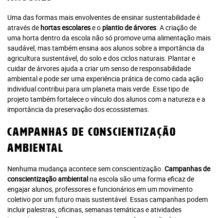
gratuitos!
Uma das formas mais envolventes de ensinar sustentabilidade é
Assine e tenha acesso ilimitado aos conteúdos Planeta
através de
hortas escolares
e o
plantio de árvores
. A criação de
Notícia.
uma horta dentro da escola não só promove uma alimentação mais
saudável, mas também ensina aos alunos sobre a importância da
agricultura sustentável, do solo e dos ciclos naturais. Plantar e
Recomendado
cuidar de árvores ajuda a criar um senso de responsabilidade
ambiental e pode ser uma experiência prática de como cada ação
Jornal
individual contribui para um planeta mais verde. Esse tipo de
Impresso +
Jornal
Portal +
Impresso +
projeto também fortalece o vínculo dos alunos com a natureza e a
Plataforma
Digital
importância da preservação dos ecossistemas.
Leia Mais
Plano anual:
Plano anual:
Campanhas de Conscientização
R$ 240.00 ou
R$ 280.00 ou
10x R$ 24,00
Ambiental
10x R$ 28,00
Nenhuma mudança acontece sem conscientização.
Campanhas de
conscientização ambiental
na escola são uma forma eficaz de
engajar alunos, professores e funcionários em um movimento
Digital
coletivo por um futuro mais sustentável. Essas campanhas podem
Plano anual: R$ 180.00 ou 10x R$
incluir palestras, oficinas, semanas temáticas e atividades