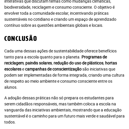
interativas que discutam temas como mudanças climáticas,
18,00
biodiversidade, reciclagem e consumo consciente. O objetivo é
envolver toda a comunidade escolar, incentivando práticas
sustentáveis no cotidiano e criando um espaço de aprendizado
contínuo sobre as questões ambientais globais e locais.
Assinar Planeta Notícia
Conclusão
Faça seu login
Já é assinante?
Cada uma dessas ações de sustentabilidade oferece benefícios
tanto para a escola quanto para o planeta.
Programas de
reciclagem
,
painéis solares
,
redução do uso de plásticos
,
hortas
escolares
e
campanhas de conscientização
são iniciativas que
É um professor ou uma escola?
Clique aqui
podem ser implementadas de forma integrada, criando uma cultura
de respeito ao meio ambiente e consumo consciente entre os
alunos.
A adoção dessas práticas não só prepara os estudantes para
serem cidadãos responsáveis, mas também coloca a escola na
vanguarda das iniciativas ambientais, mostrando que a educação
sustentável é o caminho para um futuro mais verde e saudável para
todos.