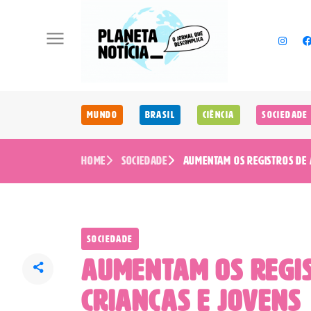
Mundo
Brasil
Ciência
Sociedade
Home
Sociedade
Aumentam os registros de a
Sociedade
Aumentam os regis
crianças e jovens