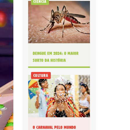
Ciência
Dengue em 2024: O maior
surto da história
Cultura
O Carnaval pelo mundo