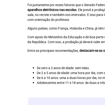
Foi justamente por esses fatores que o Senado Feder
aparelhos eletrônicos nas escolas
. Ele prevê a proibi
sala, no recreio e também nos intervalos. E isso para
com orientação do professor.
Alguns países, como França, Holanda e China, já têm l
Com apoio do Ministério da Educação e de boa parte d
da República. Com isso, a proibição já deverá valer e
Entre as principais recomendações,
destacam-se as or
De zero a 2 anos de idade: sem telas.
De 2 a 5 anos de idade: uma hora por dia, com 
De 6 a 10 anos: uma a duas horas por dia, no 
Adolescentes entre 11 e 18 anos: de duas a três