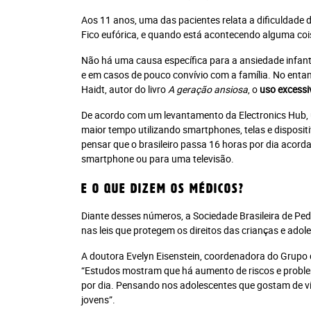
Aos 11 anos, uma das pacientes relata a dificuldade 
Fico eufórica, e quando está acontecendo alguma cois
Não há uma causa específica para a ansiedade infanti
e em casos de pouco convívio com a família. No enta
Haidt, autor do livro
A geração ansiosa
, o
uso excessi
De acordo com um levantamento da Electronics Hub, u
V
maior tempo utilizando smartphones, telas e dispositi
pensar que o brasileiro passa 16 horas por dia acor
smartphone ou para uma televisão.
E o que dizem os médicos?
Recomendad
Diante desses números, a Sociedade Brasileira de Pe
Jornal Impresso + P
nas leis que protegem os direitos das crianças e adole
Plataforma Leia 
A doutora Evelyn Eisenstein, coordenadora do Grupo de
Plano anual: R$ 28
“Estudos mostram que há aumento de riscos e probl
10x R$ 28,0
por dia. Pensando nos adolescentes que gostam de vi
jovens”.