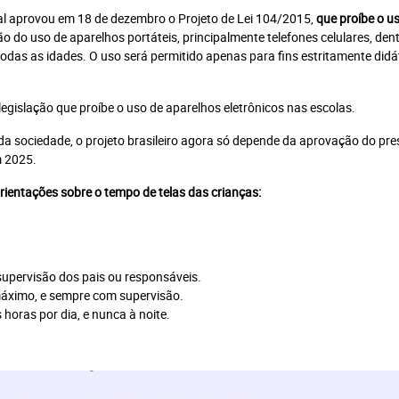
al aprovou em 18 de dezembro o Projeto de Lei 104/2015,
que proíbe o u
ção do uso de aparelhos portáteis, principalmente telefones celulares, den
Assinar Planeta Notícia
 todas as idades. O uso será permitido apenas para fins estritamente didá
Faça seu login
Já é assinante?
egislação que proíbe o uso de aparelhos eletrônicos nas escolas.
a sociedade, o projeto brasileiro agora só depende da aprovação do pre
m 2025.
É um professor ou uma escola?
Clique aqui
ientações sobre o tempo de telas das crianças:
supervisão dos pais ou responsáveis.
máximo, e sempre com supervisão.
 horas por dia, e nunca à noite.