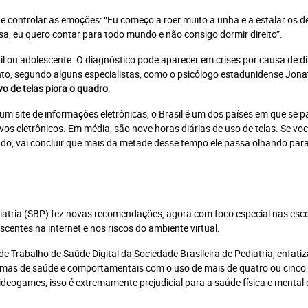
de controlar as emoções: “Eu começo a roer muito a unha e a estalar os d
a, eu quero contar para todo mundo e não consigo dormir direito”.
l ou adolescente. O diagnóstico pode aparecer em crises por causa de di
nto, segundo alguns especialistas, como o psicólogo estadunidense Jon
vo de telas piora o quadro
.
m site de informações eletrônicas, o Brasil é um dos países em que se p
ocê atingiu o limite de acessos gratuito
vos eletrônicos. Em média, são nove horas diárias de uso de telas. Se vo
dado, vai concluir que mais da metade desse tempo ele passa olhando par
Assine e tenha acesso ilimitado aos conteúdos Planeta Notícia.
o
diatria (SBP) fez novas recomendações, agora com foco especial nas esco
ortal +
scentes na internet e nos riscos do ambiente virtual.
Jornal Impresso + Digital
Mais
 Trabalho de Saúde Digital da Sociedade Brasileira de Pediatria, enfatiz
Plano anual: R$ 240.00 ou
Plano 
0.00 ou
emas de saúde e comportamentais com o uso de mais de quatro ou cinco
10x R$ 24,00
0
deogames, isso é extremamente prejudicial para a saúde física e mental