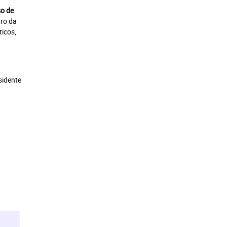
so de
tro da
ticos,
sidente