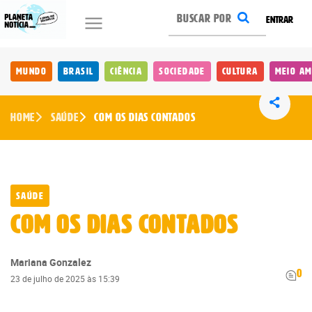
ENTRAR
Mundo
Brasil
Ciência
Sociedade
Cultura
Meio Am
Home
Saúde
Com os dias contados
Saúde
Com os dias contados
Mariana Gonzalez
0
23 de julho de 2025 às 15:39