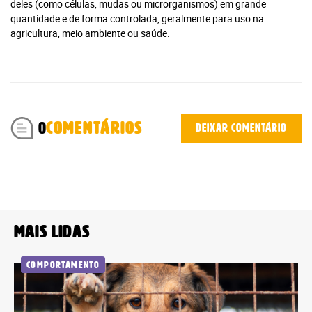
deles (como células, mudas ou microrganismos) em grande
quantidade e de forma controlada, geralmente para uso na
agricultura, meio ambiente ou saúde.
0
COMENTÁRIOS
Deixar comentário
Você atingiu o limite de acessos
gratuitos!
Mais lidas
Assine e tenha acesso ilimitado aos conteúdos Planeta
Notícia.
Comportamento
Recomendado