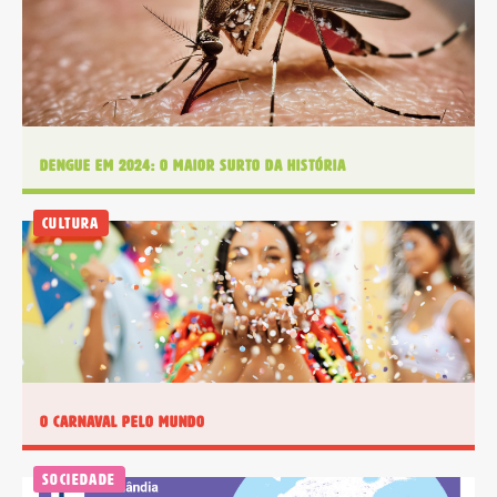
É um professor ou uma escola?
Clique aqui
Dengue em 2024: O maior surto da história
Cultura
O Carnaval pelo mundo
Sociedade