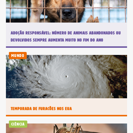
Jornal
Impresso +
Jornal
Portal +
Impresso +
Plataforma
Digital
Leia Mais
Plano anual:
Plano anual:
Adoção responsável: número de animais abandonados ou
R$ 240.00 ou
R$ 280.00 ou
devolvidos sempre aumenta muito no fim do ano
10x R$ 24,00
10x R$ 28,00
Mundo
Digital
Plano anual: R$ 180.00 ou 10x R$
18,00
Temporada de furacões nos EUA
Assinar Planeta Notícia
Ciência
Faça seu login
Já é assinante?