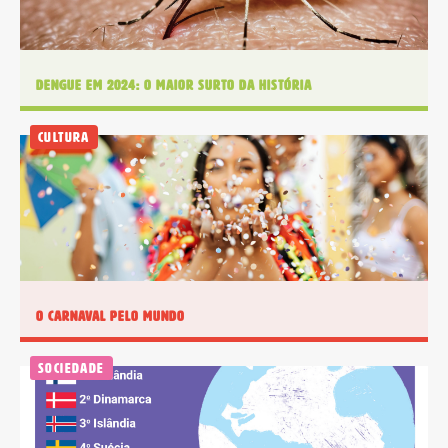
É um professor ou uma escola?
Clique aqui
Dengue em 2024: O maior surto da história
Cultura
O Carnaval pelo mundo
Sociedade