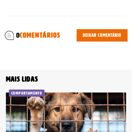
0
COMENTÁRIOS
Deixar comentário
Você atingiu o limite de acessos
gratuitos!
Mais lidas
Assine e tenha acesso ilimitado aos conteúdos Planeta
Comportamento
Notícia.
Recomendado
Jornal
Impresso +
Jornal