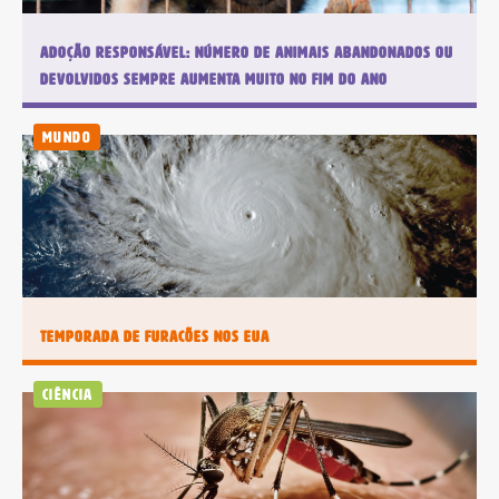
Portal +
Impresso +
Plataforma
Digital
Leia Mais
Adoção responsável: número de animais abandonados ou
Plano anual:
Plano anual:
devolvidos sempre aumenta muito no fim do ano
R$ 240.00 ou
R$ 280.00 ou
10x R$ 24,00
10x R$ 28,00
Mundo
Digital
Plano anual: R$ 180.00 ou 10x R$
18,00
Temporada de furacões nos EUA
Ciência
Assinar Planeta Notícia
Faça seu login
Já é assinante?