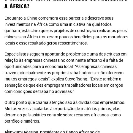
a África?
Enquanto a China comemora essa parceria e descreve seus
investimentos na África como uma iniciativa na qual todos
ganham, está claro que os projetos de construção realizados pelos
chineses na África trouxeram poucos benefícios para os moradores
locais e esse resultado gerou ressentimentos.
Especialistas seguem apontando problemas e uma das críticas em
relação às empresas chinesas no continente africano é a falta de
oportunidades para a economia local: “As empresas chinesas
trazem principalmente os próprios trabalhadores e não oferecem
muitos empregos locais”, explica Steve Tsang. “Existe também a
sensação de que eles empregam trabalhadores locais em cargos
com condições de trabalho adversas.”
Outro ponto que chama atenção são as dívidas dos empréstimos.
Muitas vezes vinculadas à exportação de matérias-primas, elas
deram ao país asiático controle sobre recursos africanos, como
Você atingiu o limite de acessos
petróleo e minérios.
gratuitos!
Akinwumi Adesina, presidente do Banco Africano de