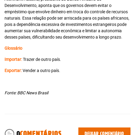
Assine e tenha acesso ilimitado aos conteúdos Planeta
Desenvolvimento, aponta que os governos devem evitar o
Notícia.
empréstimo que envolve dinheiro em troca do controle de recursos
naturais. Essa relação pode ser arriscada para os países africanos,
pois a dependência excessiva de investimentos estrangeiros pode
aumentar sua vulnerabilidade econômica e limitar a autonomia
Recomendado
desses países, dificultando seu desenvolvimento a longo prazo.
Jornal
Glossário
Impresso +
Jornal
Portal +
Impresso +
Plataforma
Digital
Importar:
Trazer de outro país.
Leia Mais
Plano anual:
Exportar:
Vender a outro país.
Plano anual:
R$ 240.00 ou
R$ 280.00 ou
10x R$ 24,00
10x R$ 28,00
Fonte: BBC News Brasil
Digital
Plano anual: R$ 180.00 ou 10x R$
18,00
0
COMENTÁRIOS
Deixar comentário