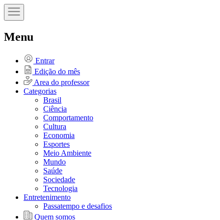
Menu
Entrar
Edição do mês
Area do professor
Categorias
Brasil
Ciência
Comportamento
Cultura
Economia
Esportes
Meio Ambiente
Mundo
Saúde
Sociedade
Tecnologia
Entretenimento
Passatempo e desafios
Quem somos