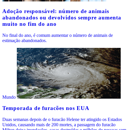
Adoção responsável: número de animais
abandonados ou devolvidos sempre aumenta
muito no fim do ano
No final do ano, é comum aumentar o número de animais de
estimação abandonados.
Mundo
Temporada de furacões nos EUA
Duas semanas depois de o furacão Helene ter atingido os Estados
Unidos, causando mais de 200 mortes, a passagem do furacão
Milton deixa inundações, casas destruídas e milhões de pessoas sem