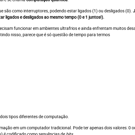
e são como interruptores, podendo estar ligados (1) ou desligados (0).
J
ar ligados e desligados ao mesmo tempo (0 e 1 juntos!).
Assinar Planeta Notícia
recisam funcionar em ambientes ultrafrios e ainda enfrentam muitos des
stindo nisso, parece que é só questão de tempo para termos
Faça seu login
Já é assinante?
É um professor ou uma escola?
Clique aqui
dois tipos diferentes de computação.
mação em um computador tradicional. Pode ter apenas dois valores: 0 o
s) é codificado como sequências de
bits
.