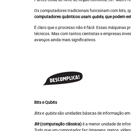
Os computadores tradicionais funcionam com bits, qu
computadores quânticos usam
qubits
, que podem est
É claro que o processo não é fácil. Essas máquinas p
técnicos. Mas com tantos cientistas e empresas inve
avanços ainda mais significativos.
Bits e Qubits
Bits
e
qubits
são unidades básicas de informação em 
Bit
(computação clássica)
é a menor unidade de infor
Tudo que um computador faz (imagens, textos, vídeo