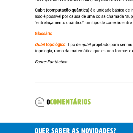
Qubit
(computação quântica)
é a unidade básica de
Isso é possível por causa de uma coisa chamada “supe
“entrelaçamento quântico”, um tipo de conexão entre
Glossário
Qubit
topológico:
Tipo de
qubit
projetado para ser mui
topologia, ramo da matemática que estuda formas 
Fonte: Fantástico
0
COMENTÁRIOS
QUER SABER AS novidades?