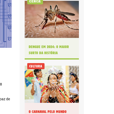
Ciência
Dengue em 2024: O maior
surto da história
s!
Cultura
 8
Digital
apaz de
anual: R$ 180.00 ou
10x R$ 18,00
O Carnaval pelo mundo