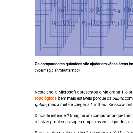
V
Os computadores quânticos vão ajudar em várias áreas imp
cybermagician/Shutterstock
Neste ano, a Microsoft apresentou o Majorana 1, o p
Recomendad
topológicos
, bem mais estáveis porque os
qubits
comu
qubits
, mas a meta é chegar a 1 milhão. Se isso acon
Jornal Impresso + P
Plataforma Leia 
Difícil de entender? Imagine um computador que func
Plano anual: R$ 28
resolver problemas supercomplexos em segundos, enq
10x R$ 28,0
Parece coisa de filme de ficção científica, né? Mas é 