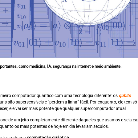
ocê atingiu o limite de acessos gratuito
ortantes, como medicina, IA, segurança na internet e meio ambiente.
Assine e tenha acesso ilimitado aos conteúdos Planeta Notícia.
rimeiro computador quântico com uma tecnologia diferente: os
qubits
o
ns são supersensíveis e “perdem a linha” fácil. Por enquanto, ele tem só
tecer, ele vai ser mais potente que qualquer supercomputador atual.
ortal +
Jornal Impresso + Digital
Mais
ione de um jeito completamente diferente daqueles que usamos e seja c
Plano anual: R$ 240.00 ou
Plano 
0.00 ou
uanto os mais potentes de hoje em dia levariam séculos.
10x R$ 24,00
0
real e se chama
computação quântica
.