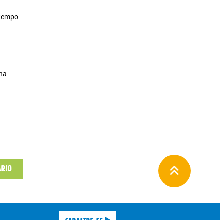
 tempo.
na
ário