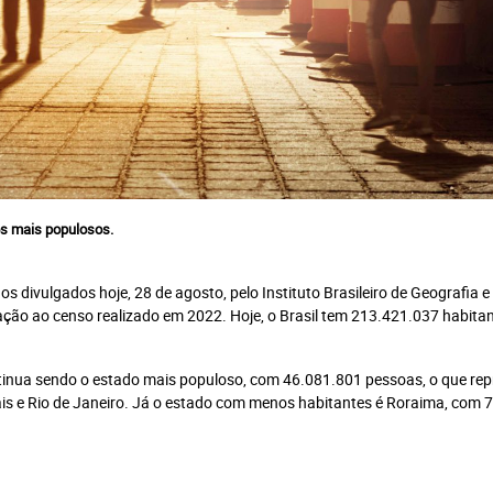
o
ortal +
Jornal Impresso + Digital
Mais
Plano anual: R$ 240.00 ou
Plano 
0.00 ou
10x R$ 24,00
0
os mais populosos.
Assinar Planeta Notícia
 divulgados hoje, 28 de agosto, pelo Instituto Brasileiro de Geografia e
ação ao censo realizado em 2022. Hoje, o Brasil tem 213.421.037 habitan
Faça seu login
Já é assinante?
nua sendo o estado mais populoso, com 46.081.801 pessoas, o que rep
is e Rio de Janeiro. Já o estado com menos habitantes é Roraima, com 
É um professor ou uma escola?
Clique aqui