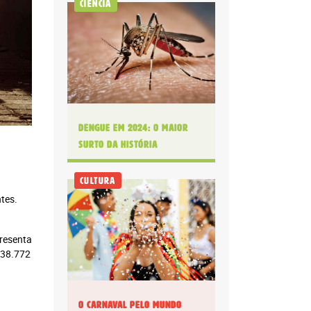
Ciência
Digital
anual: R$ 180.00 ou
10x R$ 18,00
Dengue em 2024: O maior
surto da história
Cultura
tes.
resenta
738.772
O Carnaval pelo mundo