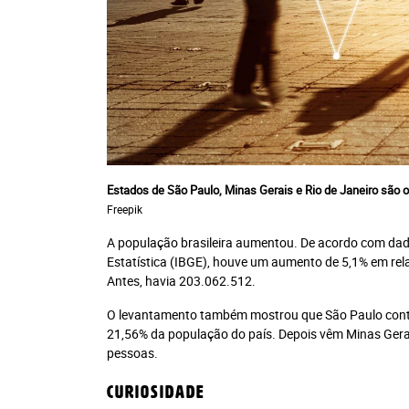
Recomendad
Jornal Impresso + P
Plataforma Leia 
Plano anual: R$ 28
10x R$ 28,0
Estados de São Paulo, Minas Gerais e Rio de Janeiro são 
Freepik
A população brasileira aumentou. De acordo com dados
Estatística (IBGE), houve um aumento de 5,1% em rel
Antes, havia 203.062.512.
O levantamento também mostrou que São Paulo conti
21,56% da população do país. Depois vêm Minas Gera
pessoas.
Curiosidade