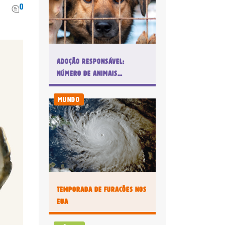
0
Adoção responsável:
número de animais
abandonados ou
devolvidos sempre aumenta
Mundo
muito no fim do ano
Temporada de furacões nos
EUA