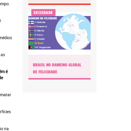
tempo.
Sociedade
é
emédios
 as
BRASIL NO RANKING GLOBAL
bém é
DE FELICIDADE
de
 matar
fícies
ão na