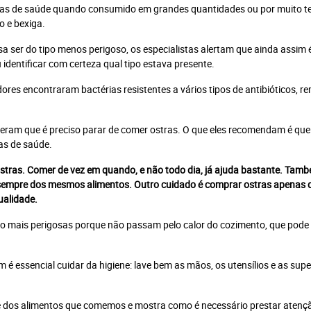
emas de saúde quando consumido em grandes quantidades ou por muito 
Assinar Planeta Notícia
o e bexiga.
Faça seu login
Já é assinante?
 ser do tipo menos perigoso, os especialistas alertam que ainda assim 
identificar com certeza qual tipo estava presente.
res encontraram bactérias resistentes a vários tipos de antibióticos, r
É um professor ou uma escola?
Clique aqui
sseram que é preciso parar de comer ostras. O que eles recomendam é que
as de saúde.
stras. Comer de vez em quando, e não todo dia, já ajuda bastante. Tam
 sempre dos mesmos alimentos. Outro cuidado é comprar ostras apenas 
ualidade.
 são mais perigosas porque não passam pelo calor do cozimento, que pode
é essencial cuidar da higiene: lave bem as mãos, os utensílios e as super
de dos alimentos que comemos e mostra como é necessário prestar atenç