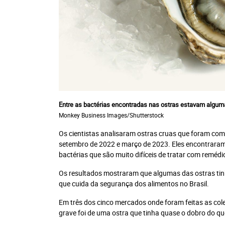
V
Entre as bactérias encontradas nas ostras estavam algum
Monkey Business Images/Shutterstock
Recomendad
Os cientistas analisaram ostras cruas que foram com
setembro de 2022 e março de 2023. Eles encontraram
Jornal Impresso + P
bactérias que são muito difíceis de tratar com reméd
Plataforma Leia 
Plano anual: R$ 28
Os resultados mostraram que algumas das ostras tinha
10x R$ 28,0
que cuida da segurança dos alimentos no Brasil.
Em três dos cinco mercados onde foram feitas as cole
grave foi de uma ostra que tinha quase o dobro do qu