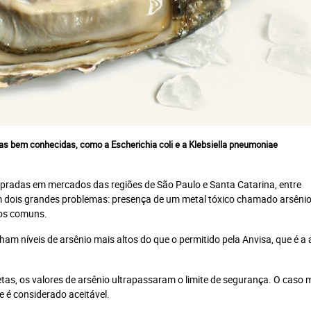
ocê atingiu o limite de acessos gratuito
Assine e tenha acesso ilimitado aos conteúdos Planeta Notícia.
as bem conhecidas, como a Escherichia coli e a Klebsiella pneumoniae
o
pradas em mercados das regiões de São Paulo e Santa Catarina, entre
 dois grandes problemas: presença de um metal tóxico chamado arsênio
ortal +
Jornal Impresso + Digital
ios comuns.
Mais
Plano anual: R$ 240.00 ou
Plano 
0.00 ou
m níveis de arsênio mais altos do que o permitido pela Anvisa, que é a
10x R$ 24,00
0
tas, os valores de arsênio ultrapassaram o limite de segurança. O caso 
e é considerado aceitável.