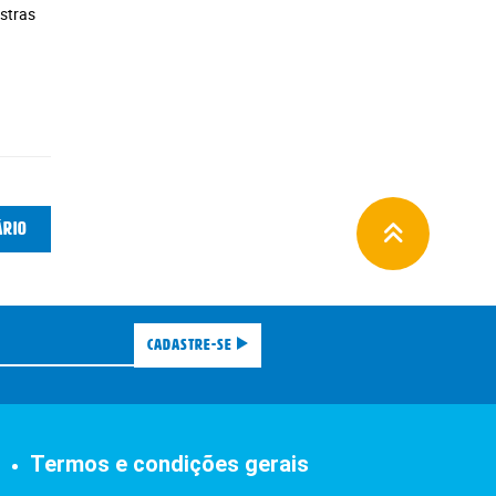
stras
ário
Cadastre-se
Termos e condições gerais