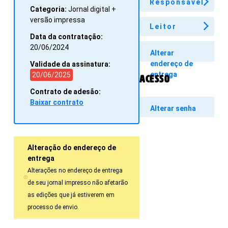
Responsável
Categoria:
Jornal digital +
versão impressa
Leitor
Data da contratação:
20/06/2024
Alterar
endereço de
Validade da assinatura:
entrega
20/06/2025
Acesso
Contrato de adesão:
Baixar contrato
Alterar senha
Alteração do endereço de
entrega
Alterações no endereço de entrega
de seu jornal impresso não afetarão
as edições que já estiverem em
processo de envio.