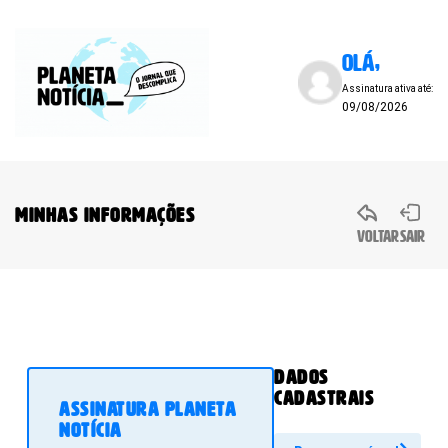
Olá,
Assinatura ativa até:
09/08/2026
Minhas Informações
Voltar
Sair
Dados
cadastrais
Assinatura Planeta
Notícia